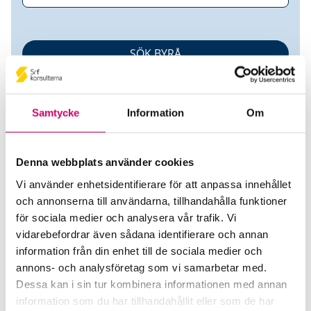
Samtycke
Information
Om
Denna webbplats använder cookies
Vi använder enhetsidentifierare för att anpassa innehållet
JP Ekonomiservice AB
och annonserna till användarna, tillhandahålla funktioner
för sociala medier och analysera vår trafik. Vi
Srf Auktoriserade konsulter
vidarebefordrar även sådana identifierare och annan
Joakim Persson
information från din enhet till de sociala medier och
Auktoriserad Redovisningskonsult, Srf Certifierad
annons- och analysföretag som vi samarbetar med.
Affärsrådgivare
Dessa kan i sin tur kombinera informationen med annan
Skicka e-post
information som du har tillhandahållit eller som de har