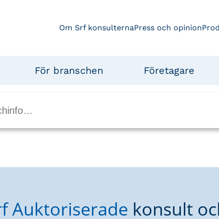
Om Srf konsulterna
Press och opinion
Pro
För branschen
Företagare
rf Auktoriserade
konsult oc