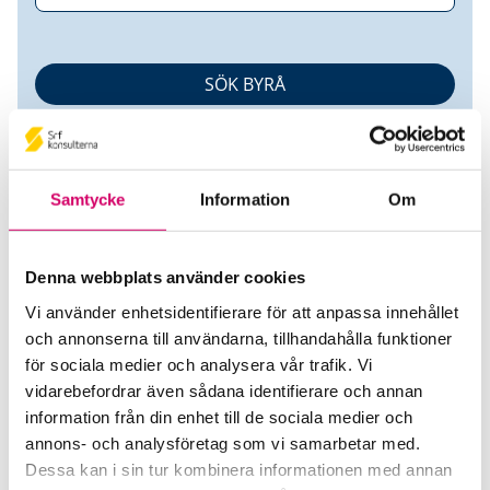
Samtycke
Information
Om
Denna webbplats använder cookies
Klok ekonomi i Uppsala AB
Vi använder enhetsidentifierare för att anpassa innehållet
och annonserna till användarna, tillhandahålla funktioner
Srf Auktoriserade konsulter
för sociala medier och analysera vår trafik. Vi
Lisa Illiminsky
vidarebefordrar även sådana identifierare och annan
information från din enhet till de sociala medier och
Auktoriserad Redovisningskonsult
Skicka e-post
annons- och analysföretag som vi samarbetar med.
072-222 55 65
Dessa kan i sin tur kombinera informationen med annan