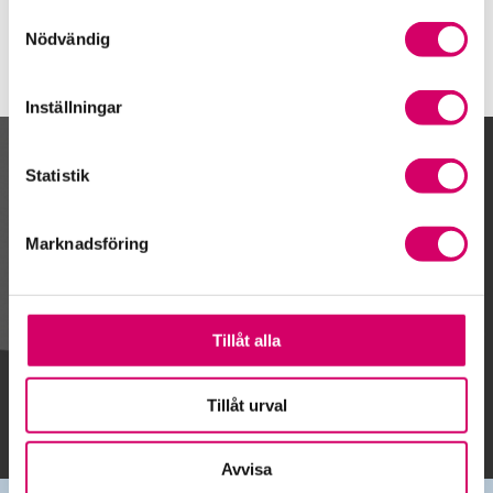
Samtyckesval
Nödvändig
Inställningar
Kalendarium
Statistik
Marknadsföring
Gå till kalendariet
Tillåt alla
Lägg till i kalender
Tillåt urval
Avvisa