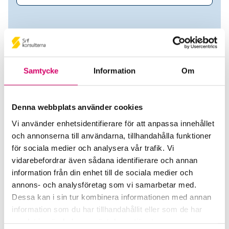
Samtycke
Information
Om
Denna webbplats använder cookies
Vi använder enhetsidentifierare för att anpassa innehållet
och annonserna till användarna, tillhandahålla funktioner
Kontiva Consulting AB
för sociala medier och analysera vår trafik. Vi
vidarebefordrar även sådana identifierare och annan
Srf Auktoriserade konsulter
information från din enhet till de sociala medier och
Elham Baloujestani
annons- och analysföretag som vi samarbetar med.
Auktoriserad Redovisningskonsult
Dessa kan i sin tur kombinera informationen med annan
Skicka e-post
information som du har tillhandahållit eller som de har
076-286 48 07
samlat in när du har använt deras tjänster.