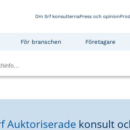
Om Srf konsulterna
Press och opinion
Pro
För branschen
Företagare
rf Auktoriserade
konsult oc