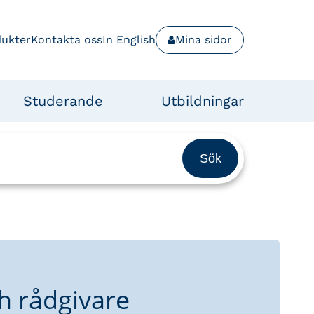
dukter
Kontakta oss
In English
Mina sidor
Studerande
Utbildningar
h rådgivare