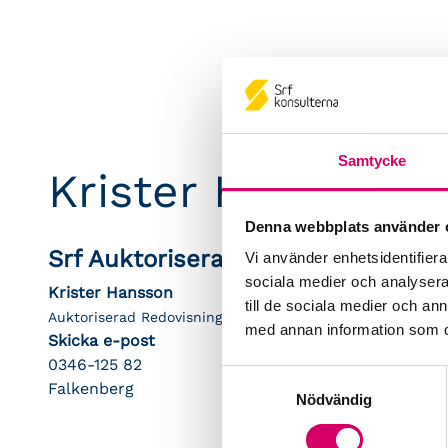
Samtycke
Krister Hansson 
Denna webbplats använder 
Srf Auktoriserade konsulter
Vi använder enhetsidentifierar
sociala medier och analysera 
Krister Hansson
till de sociala medier och a
Auktoriserad Redovisningskonsult, Srf Certifierad Affärsrå
med annan information som du 
Skicka e-post
0346-125 82
Samtyckesval
Falkenberg
Nödvändig