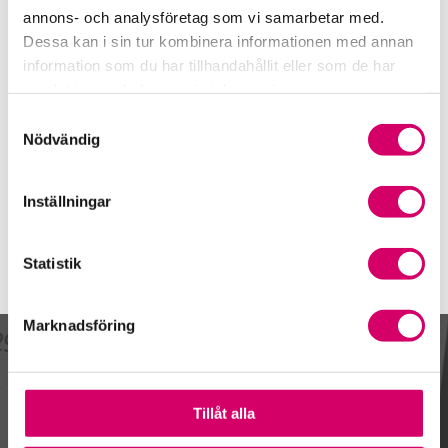
070-320 40 83
annons- och analysföretag som vi samarbetar med.
Göteborg
Dessa kan i sin tur kombinera informationen med annan
information som du har tillhandahållit eller som de har
Lars Göran Lasses
samlat in när du har använt deras tjänster.
Auktoriserad Redovisningskonsult, Srf Certifierad
Affärsrådgivare
Samtyckesval
Nödvändig
Skicka e-post
031-308 03 19
Göteborg
Inställningar
Statistik
Marknadsföring
Kalendarium
Tillåt alla