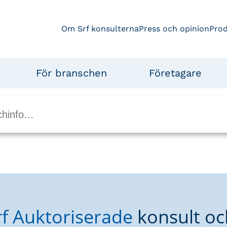
Om Srf konsulterna
Press och opinion
Pro
För branschen
Företagare
rf Auktoriserade
konsult oc