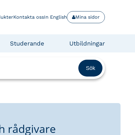
dukter
Kontakta oss
In English
Mina sidor
Studerande
Utbildningar
h rådgivare