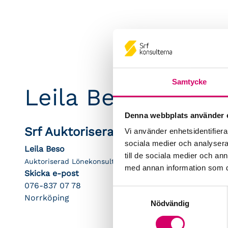
Samtycke
Leila Beso
Denna webbplats använder 
Srf Auktoriserade konsulter
Vi använder enhetsidentifierar
sociala medier och analysera 
Leila Beso
till de sociala medier och a
Auktoriserad Lönekonsult
med annan information som du 
Skicka e-post
076-837 07 78
Samtyckesval
Norrköping
Nödvändig