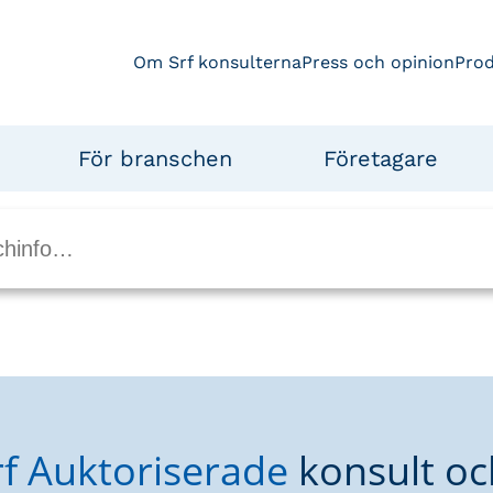
Om Srf konsulterna
Press och opinion
Pro
För branschen
Företagare
rf Auktoriserade
konsult oc