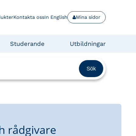
dukter
Kontakta oss
In English
Mina sidor
Studerande
Utbildningar
h rådgivare