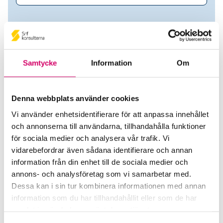
Samtycke
Information
Om
Denna webbplats använder cookies
Vi använder enhetsidentifierare för att anpassa innehållet
och annonserna till användarna, tillhandahålla funktioner
Lena Eriksson
för sociala medier och analysera vår trafik. Vi
vidarebefordrar även sådana identifierare och annan
Srf Auktoriserade konsulter
information från din enhet till de sociala medier och
annons- och analysföretag som vi samarbetar med.
Lena Eriksson
Dessa kan i sin tur kombinera informationen med annan
Auktoriserad Lönekonsult
information som du har tillhandahållit eller som de har
Borlänge
samlat in när du har använt deras tjänster.