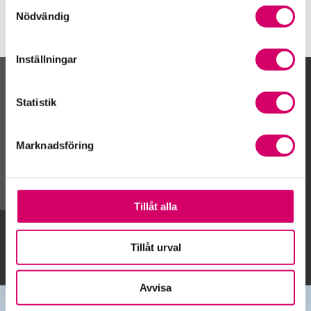
Samtyckesval
Nödvändig
Inställningar
Kalendarium
Statistik
Marknadsföring
Gå till kalendariet
Tillåt alla
Lägg till i kalender
Tillåt urval
Avvisa