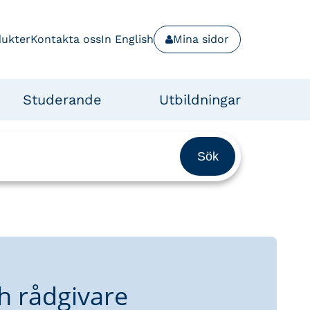
dukter
Kontakta oss
In English
Mina sidor
Studerande
Utbildningar
h rådgivare