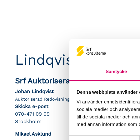
Lindqvist Accoun
Samtycke
Srf Auktoriserade konsulter
Johan Lindqvist
Denna webbplats använder 
Auktoriserad Redovisningskonsult
Vi använder enhetsidentifierar
Skicka e-post
sociala medier och analysera 
070-471 09 09
till de sociala medier och a
Stockholm
med annan information som du 
Mikael Asklund
Samtyckesval