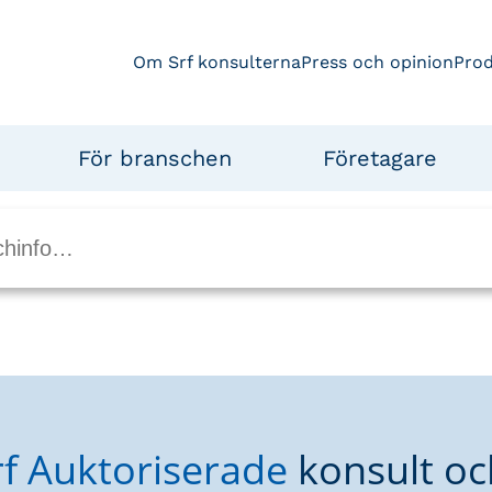
Om Srf konsulterna
Press och opinion
Pro
För branschen
Företagare
rf Auktoriserade
konsult oc