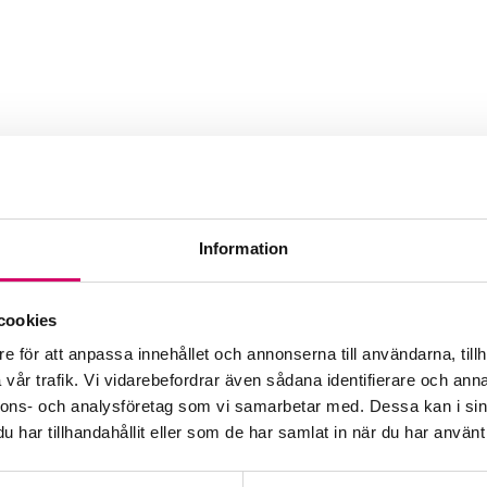
ting i Stockholm AB
Information
Webbadress
www.lindqvistaccounting.s
cookies
e för att anpassa innehållet och annonserna till användarna, tillh
vår trafik. Vi vidarebefordrar även sådana identifierare och anna
nnons- och analysföretag som vi samarbetar med. Dessa kan i sin
har tillhandahållit eller som de har samlat in när du har använt 