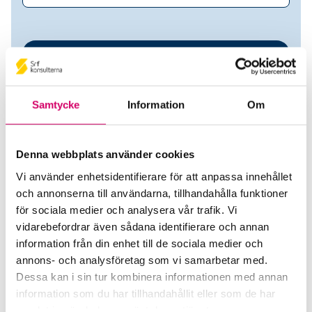
Samtycke
Information
Om
Denna webbplats använder cookies
Vi använder enhetsidentifierare för att anpassa innehållet
Louton Lön & Redovisning AB
och annonserna till användarna, tillhandahålla funktioner
för sociala medier och analysera vår trafik. Vi
Srf Auktoriserade konsulter
vidarebefordrar även sådana identifierare och annan
information från din enhet till de sociala medier och
Linda Thunholm
annons- och analysföretag som vi samarbetar med.
Auktoriserad Redovisningskonsult
Dessa kan i sin tur kombinera informationen med annan
Skicka e-post
information som du har tillhandahållit eller som de har
070-733 41 69
samlat in när du har använt deras tjänster.