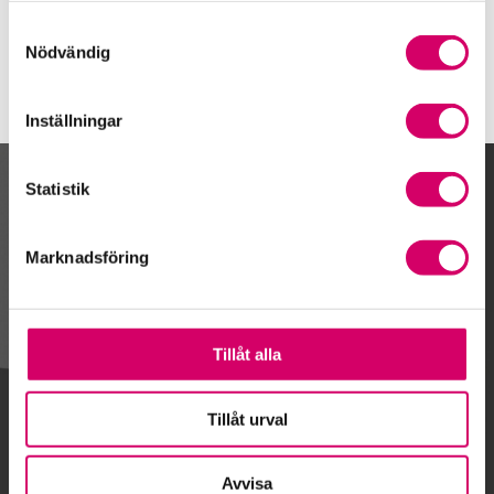
Stockholm
Samtyckesval
Nödvändig
Inställningar
Statistik
Kalendarium
Marknadsföring
Gå till kalendariet
Tillåt alla
Lägg till i kalender
Tillåt urval
Avvisa