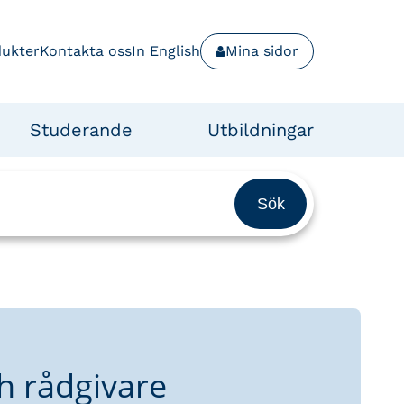
dukter
Kontakta oss
In English
Mina sidor
Studerande
Utbildningar
h rådgivare