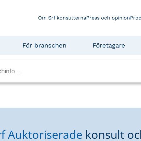
Om Srf konsulterna
Press och opinion
Pro
För branschen
Företagare
rf Auktoriserade
konsult oc