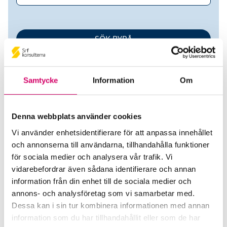
Samtycke
Information
Om
Denna webbplats använder cookies
Vi använder enhetsidentifierare för att anpassa innehållet
Mälardalens
och annonserna till användarna, tillhandahålla funktioner
för sociala medier och analysera vår trafik. Vi
Redovisningstjänster AB
vidarebefordrar även sådana identifierare och annan
information från din enhet till de sociala medier och
Srf Auktoriserade konsulter
annons- och analysföretag som vi samarbetar med.
Jörgen Holmberg
Dessa kan i sin tur kombinera informationen med annan
Auktoriserad Redovisningskonsult
information som du har tillhandahållit eller som de har
Skicka e-post