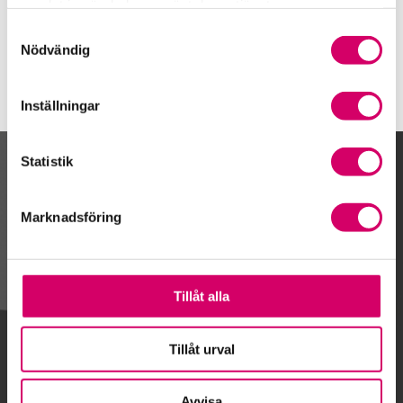
samlat in när du har använt deras tjänster.
Uppsala
Samtyckesval
Nödvändig
Inställningar
Statistik
Kalendarium
Marknadsföring
Gå till kalendariet
Tillåt alla
Lägg till i kalender
Tillåt urval
Avvisa