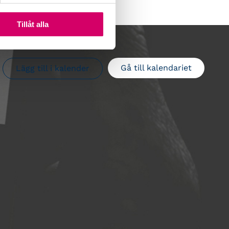
Tillåt alla
Gå till kalendariet
Lägg till i kalender