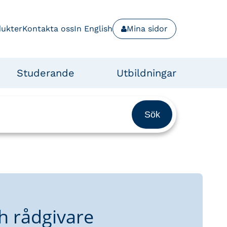
dukter
Kontakta oss
In English
Mina sidor
Studerande
Utbildningar
h rådgivare