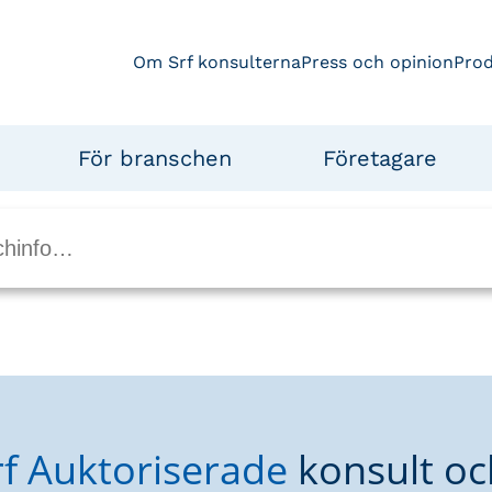
Om Srf konsulterna
Press och opinion
Pro
För branschen
Företagare
rf Auktoriserade
konsult oc