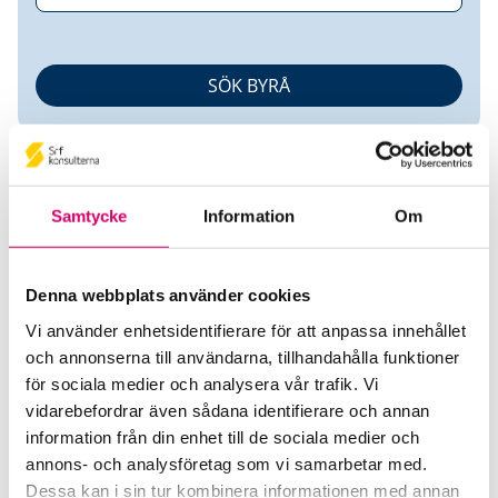
Samtycke
Information
Om
Denna webbplats använder cookies
Marita Nordström AB
Vi använder enhetsidentifierare för att anpassa innehållet
och annonserna till användarna, tillhandahålla funktioner
Srf Auktoriserade konsulter
för sociala medier och analysera vår trafik. Vi
Marita Nordström
vidarebefordrar även sådana identifierare och annan
Auktoriserad Redovisningskonsult, Srf Certifierad
information från din enhet till de sociala medier och
Affärsrådgivare
annons- och analysföretag som vi samarbetar med.
Skicka e-post
Dessa kan i sin tur kombinera informationen med annan