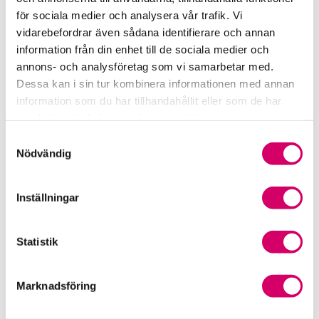
Lund
för sociala medier och analysera vår trafik. Vi
Johan Markholm
vidarebefordrar även sådana identifierare och annan
information från din enhet till de sociala medier och
Auktoriserad Redovisningskonsult
Skicka e-post
annons- och analysföretag som vi samarbetar med.
046-70 56 60
Dessa kan i sin tur kombinera informationen med annan
Lund
information som du har tillhandahållit eller som de har
samlat in när du har använt deras tjänster.
Liza Hemborg
Samtyckesval
Auktoriserad Lönekonsult
Nödvändig
Skicka e-post
076-349 12 12
Lund
Inställningar
Webbadress
Statistik
www.marredo.se
Marknadsföring