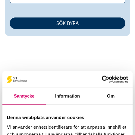
Marredo AB
Samtycke
Information
Om
Srf Auktoriserade konsulter
Barwin Kuchak
Auktoriserad Redovisningskonsult
Denna webbplats använder cookies
Skicka e-post
Vi använder enhetsidentifierare för att anpassa innehållet
046-70 56 60
och annonserna till användarna, tillhandahålla funktioner