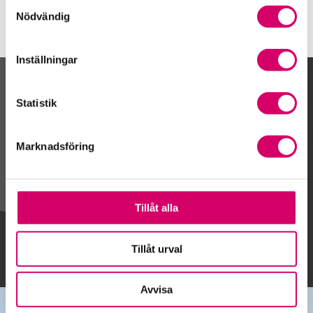
Samtyckesval
Nödvändig
Inställningar
Kalendarium
Statistik
Marknadsföring
Gå till kalendariet
Tillåt alla
Lägg till i kalender
Tillåt urval
Avvisa