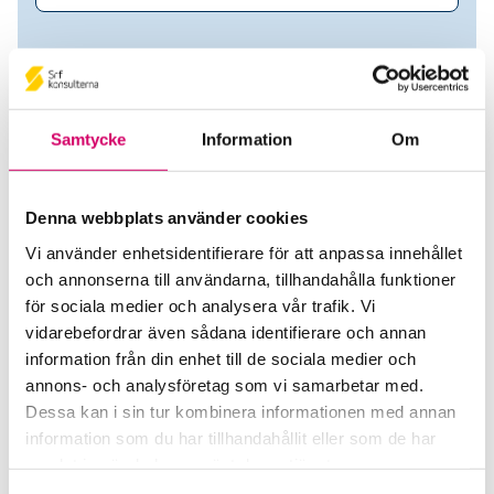
Samtycke
Information
Om
Denna webbplats använder cookies
Vi använder enhetsidentifierare för att anpassa innehållet
och annonserna till användarna, tillhandahålla funktioner
Mirjana Milenkovic
för sociala medier och analysera vår trafik. Vi
vidarebefordrar även sådana identifierare och annan
Srf Auktoriserade konsulter
information från din enhet till de sociala medier och
annons- och analysföretag som vi samarbetar med.
Mirjana Milenkovic
Dessa kan i sin tur kombinera informationen med annan
Auktoriserad Lönekonsult
information som du har tillhandahållit eller som de har
Göteborg
samlat in när du har använt deras tjänster.