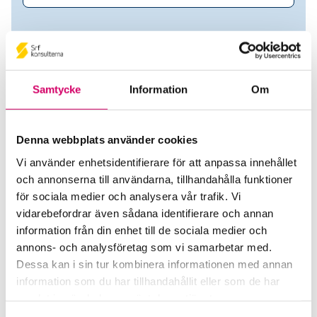
Samtycke
Information
Om
Denna webbplats använder cookies
Vi använder enhetsidentifierare för att anpassa innehållet
och annonserna till användarna, tillhandahålla funktioner
MReco AB
för sociala medier och analysera vår trafik. Vi
vidarebefordrar även sådana identifierare och annan
Srf Auktoriserade konsulter
information från din enhet till de sociala medier och
annons- och analysföretag som vi samarbetar med.
Ahmad Kullab
Dessa kan i sin tur kombinera informationen med annan
Auktoriserad Redovisningskonsult
information som du har tillhandahållit eller som de har
Borlänge
samlat in när du har använt deras tjänster.