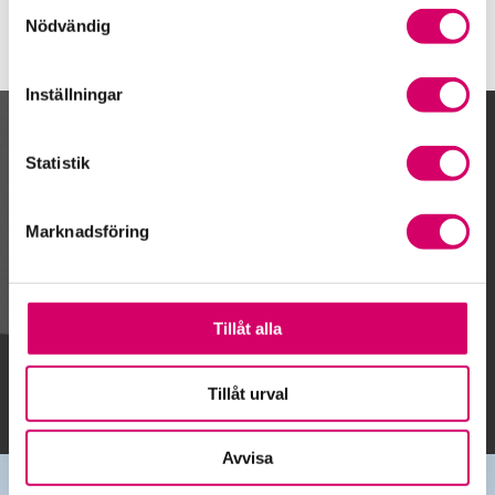
Samtyckesval
Nödvändig
Inställningar
Kalendarium
Statistik
Marknadsföring
Gå till kalendariet
Tillåt alla
Lägg till i kalender
Tillåt urval
Avvisa