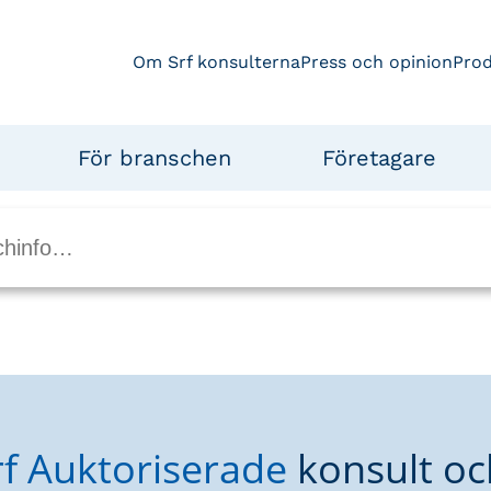
Om Srf konsulterna
Press och opinion
Pro
För branschen
Företagare
rf Auktoriserade
konsult oc