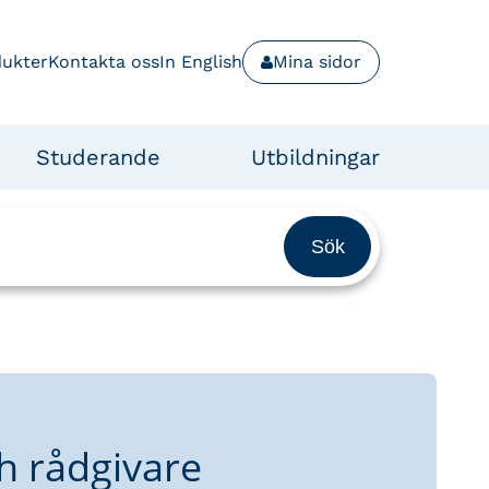
dukter
Kontakta oss
In English
Mina sidor
Studerande
Utbildningar
h rådgivare