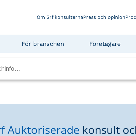
Om Srf konsulterna
Press och opinion
Pro
För branschen
Företagare
rf Auktoriserade
konsult oc