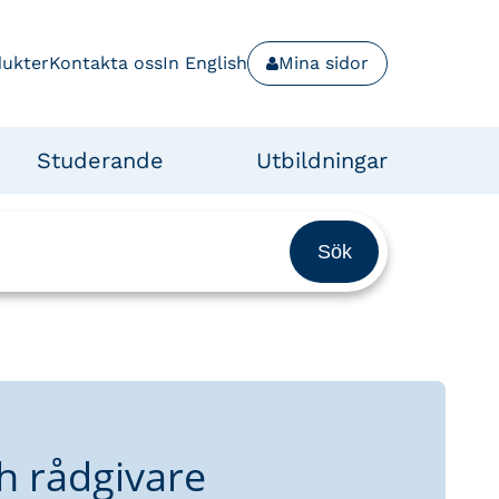
dukter
Kontakta oss
In English
Mina sidor
Studerande
Utbildningar
h rådgivare