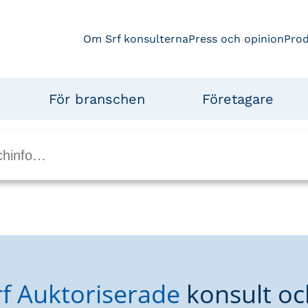
Om Srf konsulterna
Press och opinion
Pro
För branschen
Företagare
rf Auktoriserade
konsult oc