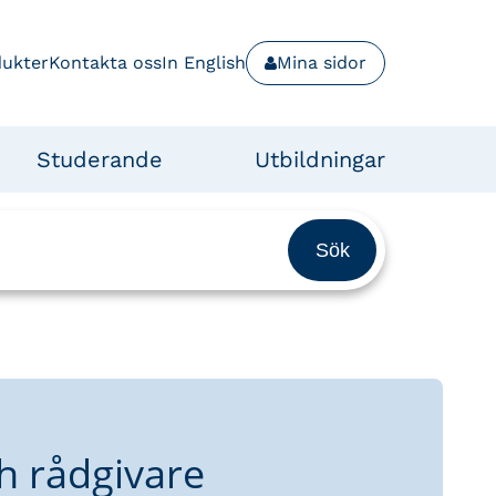
dukter
Kontakta oss
In English
Mina sidor
Studerande
Utbildningar
h rådgivare