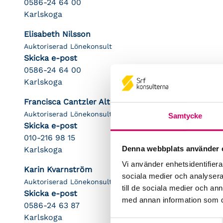
0586-24 64 00
Karlskoga
Elisabeth Nilsson
Auktoriserad Lönekonsult
Skicka e-post
0586-24 64 00
Karlskoga
Francisca Cantzler Altkvist
Auktoriserad Lönekonsult
Samtycke
Skicka e-post
010-216 98 15
Denna webbplats använder 
Karlskoga
Vi använder enhetsidentifierar
Karin Kvarnström
sociala medier och analysera 
Auktoriserad Lönekonsult
till de sociala medier och a
Skicka e-post
med annan information som du 
0586-24 63 87
Karlskoga