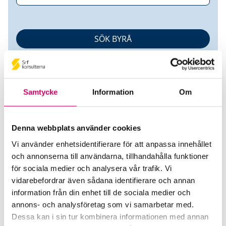
Samtycke
Information
Om
Denna webbplats använder cookies
Nordens Redovisnings Byrå AB
Vi använder enhetsidentifierare för att anpassa innehållet
och annonserna till användarna, tillhandahålla funktioner
Srf Auktoriserade konsulter
för sociala medier och analysera vår trafik. Vi
Jesus Sosa Grandon
vidarebefordrar även sådana identifierare och annan
information från din enhet till de sociala medier och
Auktoriserad Redovisningskonsult
Skicka e-post
annons- och analysföretag som vi samarbetar med.
070-333 74 64
Dessa kan i sin tur kombinera informationen med annan