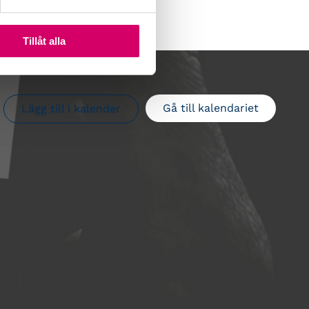
Tillåt alla
Gå till kalendariet
Lägg till i kalender