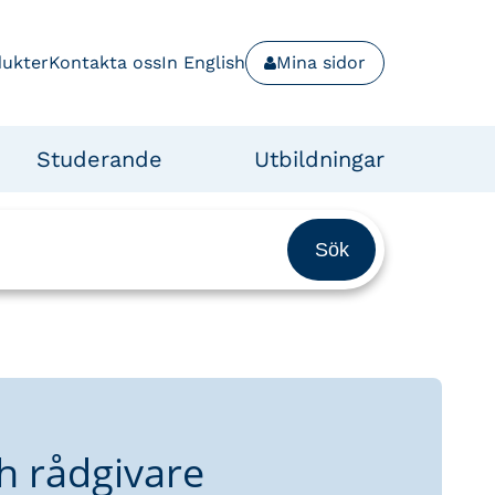
dukter
Kontakta oss
In English
Mina sidor
Studerande
Utbildningar
h rådgivare