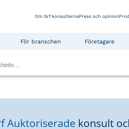
Om Srf konsulterna
Press och opinion
Pro
För branschen
Företagare
rf Auktoriserade
konsult oc