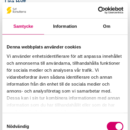
Lina Hoff
Auktoriserad Lönekonsult
Skicka e-post
013-36 92 00
Samtycke
Information
Om
Linköping
Ludvig Johansson
Denna webbplats använder cookies
Auktoriserad Redovisningskonsult
Linköping
Vi använder enhetsidentifierare för att anpassa innehållet
och annonserna till användarna, tillhandahålla funktioner
Malin Lilja
för sociala medier och analysera vår trafik. Vi
Auktoriserad Redovisningskonsult
vidarebefordrar även sådana identifierare och annan
Skicka e-post
information från din enhet till de sociala medier och
013-36 92 00
annons- och analysföretag som vi samarbetar med.
Linköping
Dessa kan i sin tur kombinera informationen med annan
information som du har tillhandahållit eller som de har
Maria Johansson
samlat in när du har använt deras tjänster.
Auktoriserad Redovisningskonsult, Srf Certifierad
Affärsrådgivare
Samtyckesval
Nödvändig
Skicka e-post