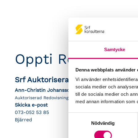
Samtycke
Oppti Redovisnin
Denna webbplats använder 
Srf Auktoriserade konsulter
Vi använder enhetsidentifierar
sociala medier och analysera 
Ann-Christin Johansson
till de sociala medier och a
Auktoriserad Redovisningskonsult
med annan information som du 
Skicka e-post
073-052 53 85
Samtyckesval
Bjärred
Nödvändig