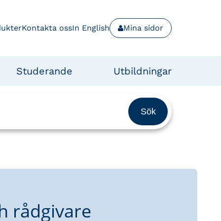
dukter
Kontakta oss
In English
Mina sidor
Studerande
Utbildningar
h rådgivare