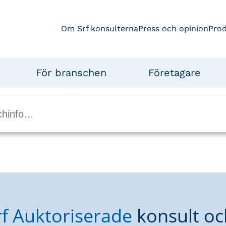
Om Srf konsulterna
Press och opinion
Pro
För branschen
Företagare
rf Auktoriserade
konsult oc