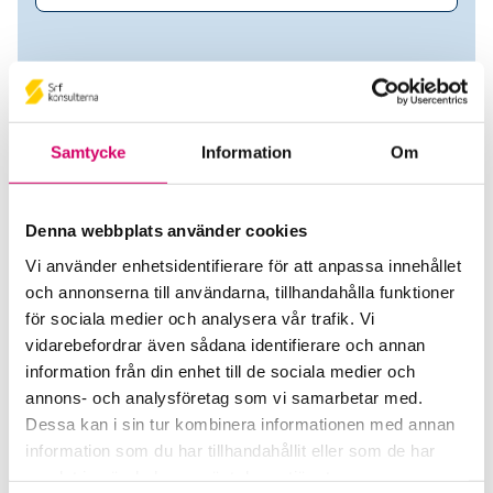
Samtycke
Information
Om
Denna webbplats använder cookies
Vi använder enhetsidentifierare för att anpassa innehållet
och annonserna till användarna, tillhandahålla funktioner
Örby Konsult AB
för sociala medier och analysera vår trafik. Vi
vidarebefordrar även sådana identifierare och annan
Srf Auktoriserade konsulter
information från din enhet till de sociala medier och
Ulrika Vestin
annons- och analysföretag som vi samarbetar med.
Auktoriserad Redovisningskonsult
Dessa kan i sin tur kombinera informationen med annan
Skicka e-post
information som du har tillhandahållit eller som de har
STOCKHOLM
samlat in när du har använt deras tjänster.