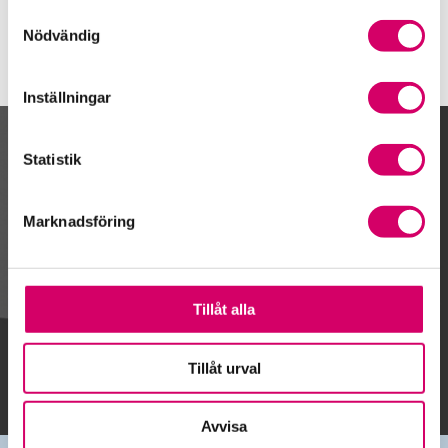
Samtyckesval
Nödvändig
Inställningar
Kalendarium
Statistik
Marknadsföring
Gå till kalendariet
Tillåt alla
Lägg till i kalender
Tillåt urval
Avvisa