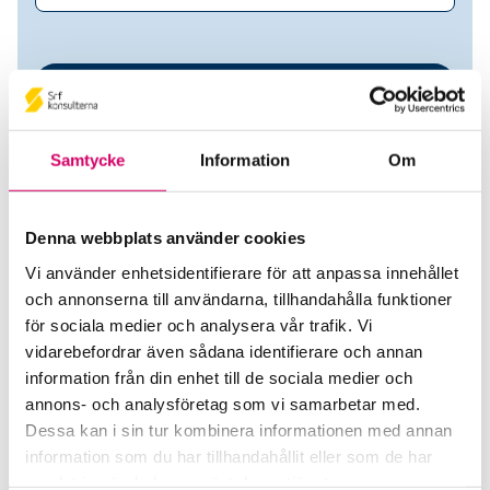
Samtycke
Information
Om
Denna webbplats använder cookies
Vi använder enhetsidentifierare för att anpassa innehållet
OS Redovisning & Consulting
och annonserna till användarna, tillhandahålla funktioner
för sociala medier och analysera vår trafik. Vi
AB
vidarebefordrar även sådana identifierare och annan
information från din enhet till de sociala medier och
Srf Auktoriserade konsulter
annons- och analysföretag som vi samarbetar med.
Dessa kan i sin tur kombinera informationen med annan
Inessa Saakyan
information som du har tillhandahållit eller som de har
Auktoriserad Redovisningskonsult
samlat in när du har använt deras tjänster.
Saltsjöbaden