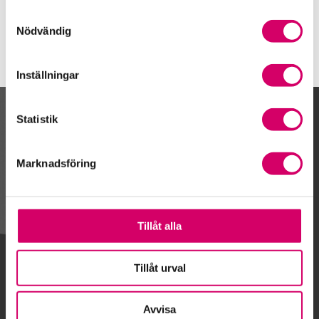
Samtyckesval
Nödvändig
Inställningar
Statistik
Kalendarium
Marknadsföring
Gå till kalendariet
Tillåt alla
Lägg till i kalender
Tillåt urval
Avvisa