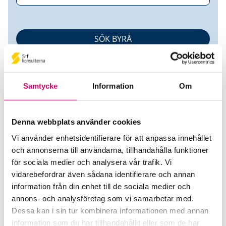
Samtycke
Information
Om
Denna webbplats använder cookies
Partille Redovisning AB
Vi använder enhetsidentifierare för att anpassa innehållet
och annonserna till användarna, tillhandahålla funktioner
för sociala medier och analysera vår trafik. Vi
Srf Auktoriserade konsulter
vidarebefordrar även sådana identifierare och annan
Sofia Hallonqvist
information från din enhet till de sociala medier och
Auktoriserad Redovisningskonsult, Srf Certifierad
annons- och analysföretag som vi samarbetar med.
Affärsrådgivare
Dessa kan i sin tur kombinera informationen med annan
Sävedalen
information som du har tillhandahållit eller som de har