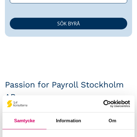
Passion for Payroll Stockholm
AB
Srf Auktoriserade konsulter
Samtycke
Information
Om
Billie Thärnå
Auktoriserad Lönekonsult
Skicka e-post