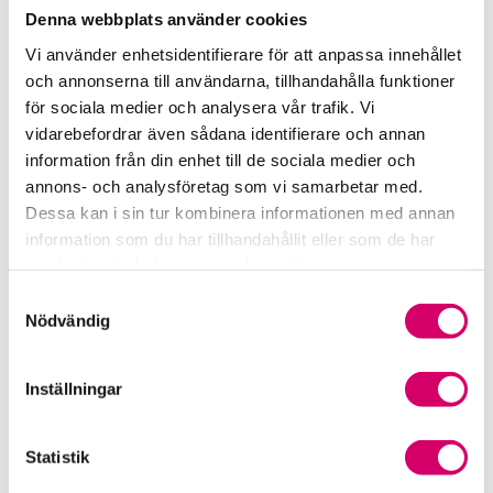
Denna webbplats använder cookies
070-465 68 73
Saltsjö-Boo
Vi använder enhetsidentifierare för att anpassa innehållet
och annonserna till användarna, tillhandahålla funktioner
Jennie Weidlertz
för sociala medier och analysera vår trafik. Vi
Auktoriserad Lönekonsult
vidarebefordrar även sådana identifierare och annan
Skicka e-post
information från din enhet till de sociala medier och
070-253 83 60
annons- och analysföretag som vi samarbetar med.
Saltsjö-Boo
Dessa kan i sin tur kombinera informationen med annan
information som du har tillhandahållit eller som de har
Martina Lefvert
samlat in när du har använt deras tjänster.
Auktoriserad Lönekonsult
Skicka e-post
Samtyckesval
Nödvändig
Saltsjö-Boo
Milena Jelbring
Inställningar
Auktoriserad Lönekonsult
Skicka e-post
070-092 29 77
Statistik
Saltsjö-Boo