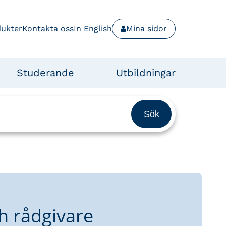
dukter
Kontakta oss
In English
Mina sidor
Studerande
Utbildningar
h rådgivare