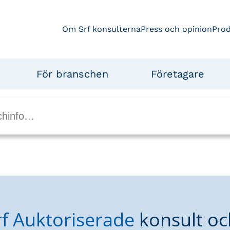
Om Srf konsulterna
Press och opinion
Pro
För branschen
Företagare
rf Auktoriserade
konsult oc