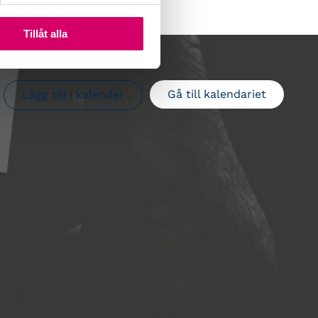
Tillåt alla
Gå till kalendariet
Lägg till i kalender