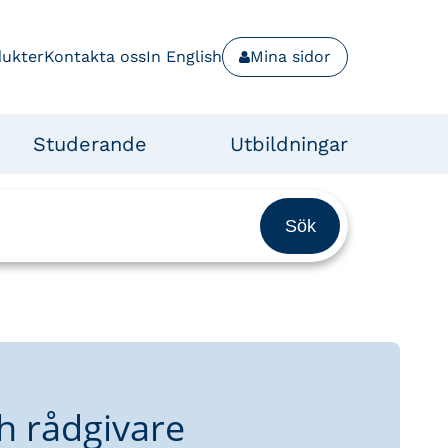
dukter
Kontakta oss
In English
Mina sidor
Studerande
Utbildningar
h rådgivare