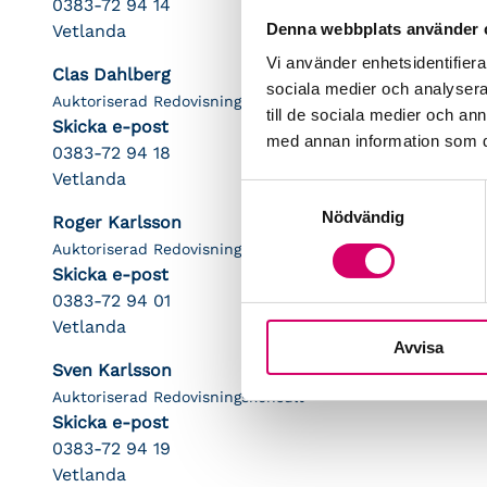
0383-72 94 14
Denna webbplats använder 
Vetlanda
Vi använder enhetsidentifierar
Clas Dahlberg
sociala medier och analysera 
Auktoriserad Redovisningskonsult
till de sociala medier och a
Skicka e-post
med annan information som du 
0383-72 94 18
Vetlanda
Samtyckesval
Nödvändig
Roger Karlsson
Auktoriserad Redovisningskonsult
Skicka e-post
0383-72 94 01
Vetlanda
Avvisa
Sven Karlsson
Auktoriserad Redovisningskonsult
Skicka e-post
0383-72 94 19
Vetlanda