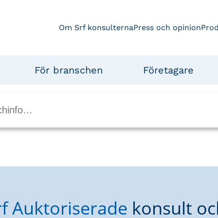
Om Srf konsulterna
Press och opinion
Pro
För branschen
Företagare
rf Auktoriserade
konsult oc