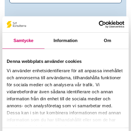
Samtycke
Information
Om
Denna webbplats använder cookies
Vi använder enhetsidentifierare för att anpassa innehållet
och annonserna till användarna, tillhandahålla funktioner
Per Jonsson
för sociala medier och analysera vår trafik. Vi
vidarebefordrar även sådana identifierare och annan
Srf Auktoriserade konsulter
information från din enhet till de sociala medier och
Per Jonsson
annons- och analysföretag som vi samarbetar med.
Auktoriserad Redovisningskonsult
Dessa kan i sin tur kombinera informationen med annan
Skicka e-post
information som du har tillhandahållit eller som de har
070-810 01 21
samlat in när du har använt deras tjänster.