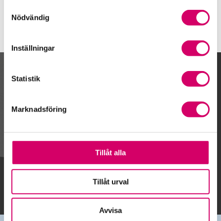
Samtyckesval
Nödvändig
Inställningar
Kalendarium
Statistik
Marknadsföring
Gå till kalendariet
Tillåt alla
Lägg till i kalender
Tillåt urval
Avvisa