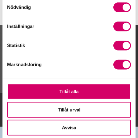
Samtyckesval
Nödvändig
Inställningar
Kalendarium
Statistik
Marknadsföring
Gå till kalendariet
Tillåt alla
Lägg till i kalender
Tillåt urval
Avvisa