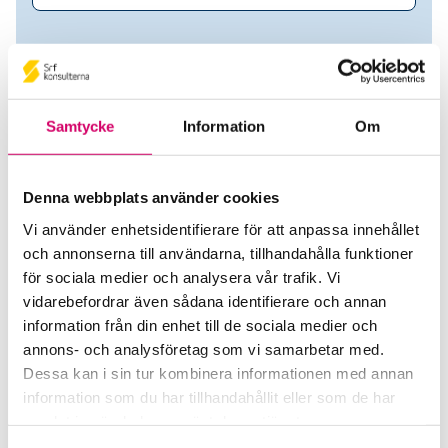
Samtycke
Information
Om
Denna webbplats använder cookies
Vi använder enhetsidentifierare för att anpassa innehållet
och annonserna till användarna, tillhandahålla funktioner
Permian Administration AB
för sociala medier och analysera vår trafik. Vi
vidarebefordrar även sådana identifierare och annan
Srf Auktoriserade konsulter
information från din enhet till de sociala medier och
annons- och analysföretag som vi samarbetar med.
Therese Rangne
Dessa kan i sin tur kombinera informationen med annan
Auktoriserad Lönekonsult
information som du har tillhandahållit eller som de har
Stockholm
samlat in när du har använt deras tjänster.