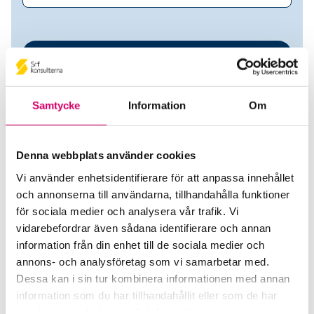
Samtycke
Information
Om
Denna webbplats använder cookies
Vi använder enhetsidentifierare för att anpassa innehållet
PoMoc AB
och annonserna till användarna, tillhandahålla funktioner
för sociala medier och analysera vår trafik. Vi
Srf Auktoriserade konsulter
vidarebefordrar även sådana identifierare och annan
information från din enhet till de sociala medier och
Katarina Holm
annons- och analysföretag som vi samarbetar med.
Auktoriserad Redovisningskonsult
Dessa kan i sin tur kombinera informationen med annan
Skicka e-post
information som du har tillhandahållit eller som de har
076-200 92 11
samlat in när du har använt deras tjänster.