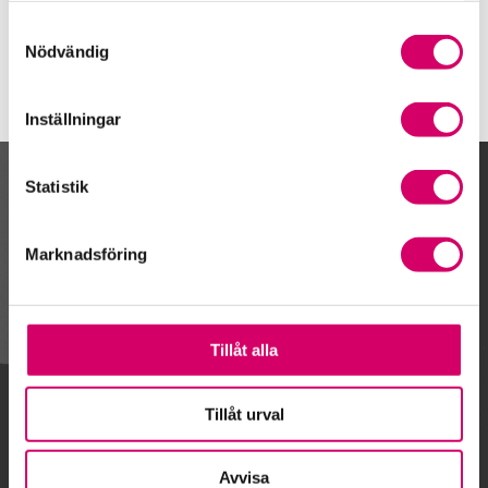
Kristinehamn
Samtyckesval
Nödvändig
Inställningar
Statistik
Kalendarium
Marknadsföring
Gå till kalendariet
Tillåt alla
Lägg till i kalender
Tillåt urval
Avvisa