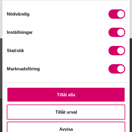
Brandstorp
Samtyckesval
Nödvändig
Inställningar
Statistik
Kalendarium
Marknadsföring
Gå till kalendariet
Tillåt alla
Lägg till i kalender
Tillåt urval
Avvisa