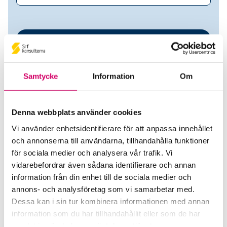
Samtycke
Information
Om
Denna webbplats använder cookies
Vi använder enhetsidentifierare för att anpassa innehållet
Qvicks Bokföringsbyrå KB
och annonserna till användarna, tillhandahålla funktioner
för sociala medier och analysera vår trafik. Vi
Srf Auktoriserade konsulter
vidarebefordrar även sådana identifierare och annan
information från din enhet till de sociala medier och
Liselotte Karlsson
annons- och analysföretag som vi samarbetar med.
Auktoriserad Redovisningskonsult
Dessa kan i sin tur kombinera informationen med annan
Skicka e-post
information som du har tillhandahållit eller som de har
0502-712 29
samlat in när du har använt deras tjänster.