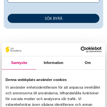
Samtycke
Information
Om
Rådgivarna i Sjuhärad ek för
Srf Auktoriserade konsulter
Denna webbplats använder cookies
Anders Andersson
Vi använder enhetsidentifierare för att anpassa innehållet
Auktoriserad Redovisningskonsult, Srf Certifierad
och annonserna till användarna, tillhandahålla funktioner
Affärsrådgivare
för sociala medier och analysera vår trafik. Vi
Skicka e-post
vidarebefordrar även sådana identifierare och annan