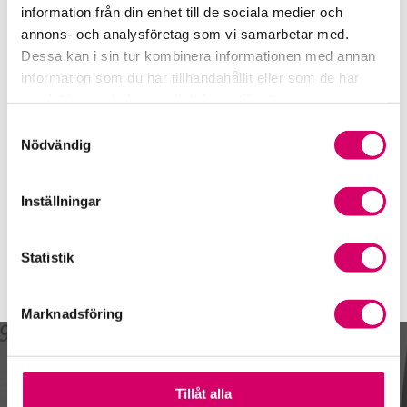
0325-61 86 51
information från din enhet till de sociala medier och
Länghem
annons- och analysföretag som vi samarbetar med.
Dessa kan i sin tur kombinera informationen med annan
Katarina Ingemanson
information som du har tillhandahållit eller som de har
Auktoriserad Redovisningskonsult
samlat in när du har använt deras tjänster.
Skicka e-post
Samtyckesval
0325-61 86 23
Nödvändig
Länghem
Webbadress
Inställningar
www.radgivarna.nu
Statistik
Marknadsföring
Kalendarium
Tillåt alla