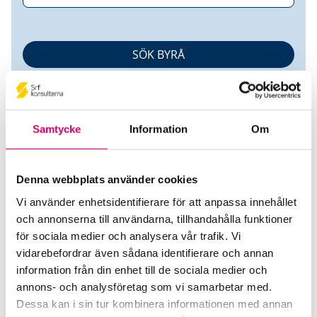
Samtycke
Information
Om
Denna webbplats använder cookies
Rao Redovisning AB
Vi använder enhetsidentifierare för att anpassa innehållet
och annonserna till användarna, tillhandahålla funktioner
Srf Auktoriserade konsulter
för sociala medier och analysera vår trafik. Vi
Pornthip Luengprakarn
vidarebefordrar även sådana identifierare och annan
information från din enhet till de sociala medier och
Auktoriserad Redovisningskonsult
Skicka e-post
annons- och analysföretag som vi samarbetar med.
076-246 63 65
Dessa kan i sin tur kombinera informationen med annan