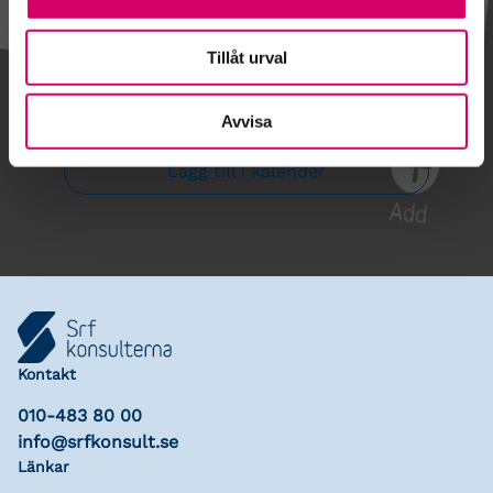
Tillåt urval
Gå till kalendariet
Avvisa
Lägg till i kalender
Kontakt
010-483 80 00
info@srfkonsult.se
Länkar