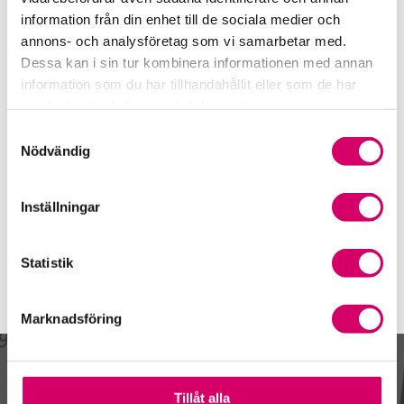
0620-49 00 62
information från din enhet till de sociala medier och
Sollefteå
annons- och analysföretag som vi samarbetar med.
Dessa kan i sin tur kombinera informationen med annan
Pia Lundgren
information som du har tillhandahållit eller som de har
Auktoriserad Redovisnings- och Lönekonsult
samlat in när du har använt deras tjänster.
Skicka e-post
Samtyckesval
0620-49 00 61
Nödvändig
Sollefteå
Webbadress
Inställningar
www.redovisningshuset.net
Statistik
Marknadsföring
Kalendarium
Tillåt alla