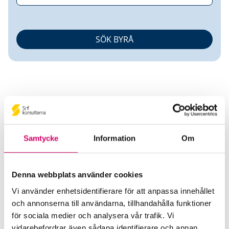
Redovisningshuset i Sollefteå
Samtycke
Information
Om
AB
Denna webbplats använder cookies
Srf Auktoriserade konsulter
Vi använder enhetsidentifierare för att anpassa innehållet
Marita Rundén
och annonserna till användarna, tillhandahålla funktioner
för sociala medier och analysera vår trafik. Vi
Auktoriserad Redovisningskonsult
Skicka e-post
vidarebefordrar även sådana identifierare och annan