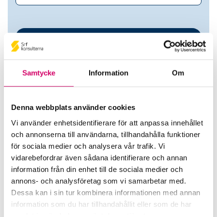
Samtycke
Information
Om
Denna webbplats använder cookies
Vi använder enhetsidentifierare för att anpassa innehållet
Antiquemecanik AB
och annonserna till användarna, tillhandahålla funktioner
för sociala medier och analysera vår trafik. Vi
Srf Auktoriserade konsulter
vidarebefordrar även sådana identifierare och annan
information från din enhet till de sociala medier och
Lasse Stranger
annons- och analysföretag som vi samarbetar med.
Auktoriserad Redovisningskonsult
Dessa kan i sin tur kombinera informationen med annan
Skicka e-post
information som du har tillhandahållit eller som de har
08-20 08 80
samlat in när du har använt deras tjänster.