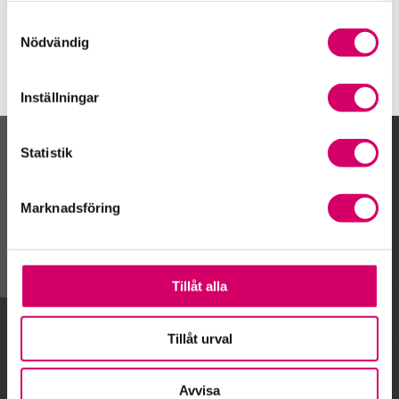
Stockholm
Samtyckesval
Nödvändig
Inställningar
Statistik
Kalendarium
Marknadsföring
Gå till kalendariet
Tillåt alla
Lägg till i kalender
Tillåt urval
Avvisa