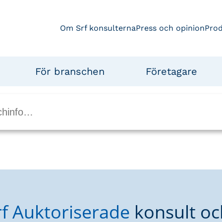
Om Srf konsulterna
Press och opinion
Pro
För branschen
Företagare
rf Auktoriserade
konsult oc