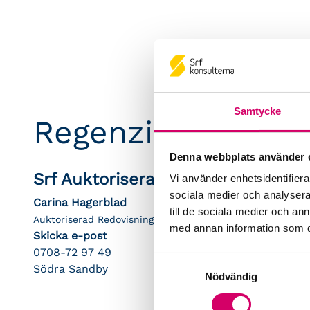
Samtycke
Regenzia ekonomi
Denna webbplats använder 
Srf Auktoriserade konsulter
Vi använder enhetsidentifierar
sociala medier och analysera 
Carina Hagerblad
till de sociala medier och a
Auktoriserad Redovisningskonsult
med annan information som du 
Skicka e-post
0708-72 97 49
Samtyckesval
Södra Sandby
Nödvändig