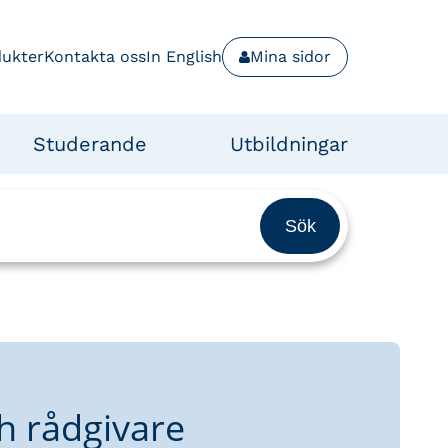
dukter
Kontakta oss
In English
Mina sidor
Studerande
Utbildningar
h rådgivare