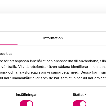
Information
 & bokföring AB
cookies
Webbadress
e för att anpassa innehållet och annonserna till användarna, tillh
www.regenzia.se
vår trafik. Vi vidarebefordrar även sådana identifierare och anna
nnons- och analysföretag som vi samarbetar med. Dessa kan i sin
har tillhandahållit eller som de har samlat in när du har använt 
Inställningar
Statistik