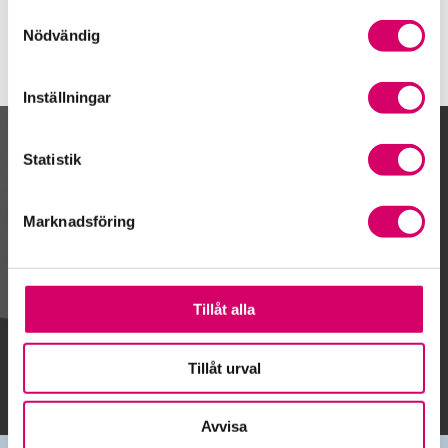
Samtyckesval
Nödvändig
Inställningar
Kalendarium
Statistik
Marknadsföring
Gå till kalendariet
Tillåt alla
Lägg till i kalender
Tillåt urval
Avvisa