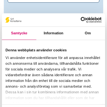
Samtycke
Information
Om
Denna webbplats använder cookies
Vi använder enhetsidentifierare för att anpassa innehållet
och annonserna till användarna, tillhandahålla funktioner
Remote Technology Sweden AB
för sociala medier och analysera vår trafik. Vi
vidarebefordrar även sådana identifierare och annan
Srf Auktoriserade konsulter
information från din enhet till de sociala medier och
Naika Gloria
annons- och analysföretag som vi samarbetar med.
Auktoriserad Lönekonsult
Dessa kan i sin tur kombinera informationen med annan
Skicka e-post
information som du har tillhandahållit eller som de har
STOCKHOLM
samlat in när du har använt deras tjänster.