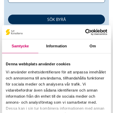
Samtycke
Information
Om
Denna webbplats använder cookies
Revisor Peter Jonzon AB
Vi använder enhetsidentifierare för att anpassa innehållet
och annonserna till användarna, tillhandahålla funktioner
Srf Auktoriserade konsulter
för sociala medier och analysera vår trafik. Vi
Mirjeta Morina
vidarebefordrar även sådana identifierare och annan
information från din enhet till de sociala medier och
Auktoriserad Redovisningskonsult
Skicka e-post
annons- och analysföretag som vi samarbetar med.
040-608 20 62
Dessa kan i sin tur kombinera informationen med annan