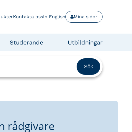
dukter
Kontakta oss
In English
Mina sidor
Studerande
Utbildningar
h rådgivare