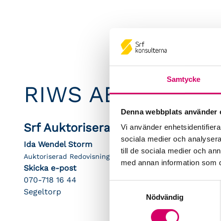
Samtycke
RIWS AB
Denna webbplats använder 
Srf Auktoriserade konsulter
Vi använder enhetsidentifierar
sociala medier och analysera 
Ida Wendel Storm
till de sociala medier och a
Auktoriserad Redovisnings- och Lönekonsult
med annan information som du 
Skicka e-post
070-718 16 44
Samtyckesval
Segeltorp
Nödvändig