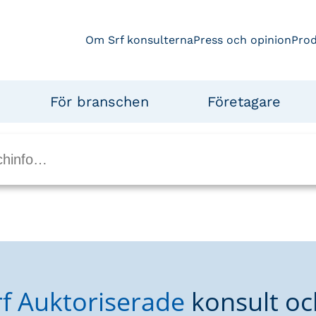
Om Srf konsulterna
Press och opinion
Pro
För branschen
Företagare
rf Auktoriserade
konsult oc