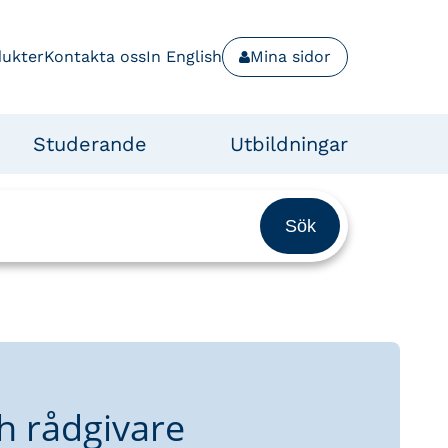
dukter
Kontakta oss
In English
Mina sidor
Studerande
Utbildningar
h rådgivare