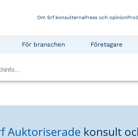
Om Srf konsulterna
Press och opinion
Pro
För branschen
Företagare
rf Auktoriserade
konsult oc