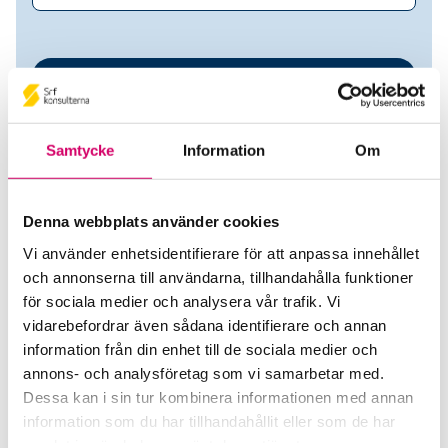
Samtycke
Information
Om
Denna webbplats använder cookies
Vi använder enhetsidentifierare för att anpassa innehållet
San Redovisning AB
och annonserna till användarna, tillhandahålla funktioner
för sociala medier och analysera vår trafik. Vi
Srf Auktoriserade konsulter
vidarebefordrar även sådana identifierare och annan
information från din enhet till de sociala medier och
Sandra Hilding
annons- och analysföretag som vi samarbetar med.
Auktoriserad Redovisningskonsult
Dessa kan i sin tur kombinera informationen med annan
Skicka e-post
information som du har tillhandahållit eller som de har
0730705250
samlat in när du har använt deras tjänster.