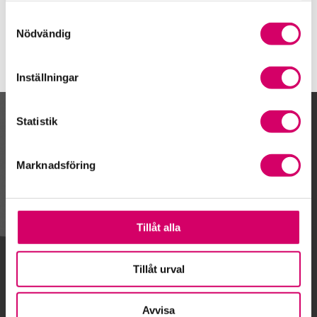
Varberg
Samtyckesval
Nödvändig
Inställningar
Statistik
Kalendarium
Marknadsföring
Gå till kalendariet
Tillåt alla
Lägg till i kalender
Tillåt urval
Avvisa