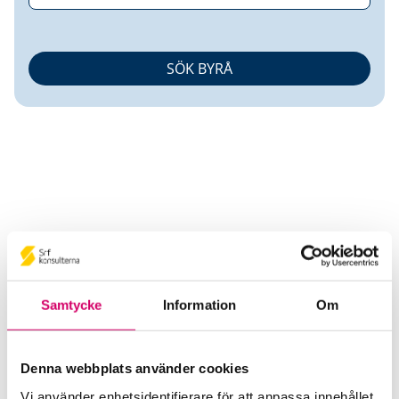
Sanrev AB
Srf Auktoriserade konsulter
Samtycke
Information
Om
Annica Larsson
Auktoriserad Redovisningskonsult, Srf Certifierad
Affärsrådgivare
Denna webbplats använder cookies
Skicka e-post
Vi använder enhetsidentifierare för att anpassa innehållet