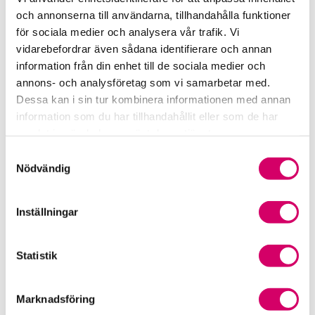
026-678 51 82
och annonserna till användarna, tillhandahålla funktioner
Sandviken
för sociala medier och analysera vår trafik. Vi
Gunilla Brunnström
vidarebefordrar även sådana identifierare och annan
information från din enhet till de sociala medier och
Auktoriserad Redovisningskonsult, Srf Certifierad
annons- och analysföretag som vi samarbetar med.
Affärsrådgivare
Skicka e-post
Dessa kan i sin tur kombinera informationen med annan
026-678 51 60
information som du har tillhandahållit eller som de har
Sandviken
samlat in när du har använt deras tjänster.
Samtyckesval
Pernilla Jansson
Nödvändig
Auktoriserad Redovisningskonsult
Skicka e-post
026-678 51 83
Inställningar
Sandviken
Statistik
Webbadress
www.sanrev.se
Marknadsföring