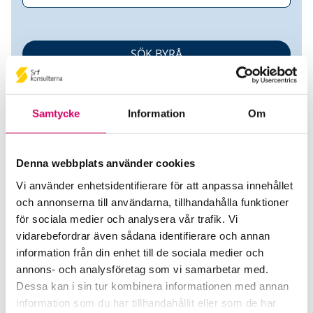
Samtycke
Information
Om
Denna webbplats använder cookies
Vi använder enhetsidentifierare för att anpassa innehållet
SASA Invest AB
och annonserna till användarna, tillhandahålla funktioner
för sociala medier och analysera vår trafik. Vi
Srf Auktoriserade konsulter
vidarebefordrar även sådana identifierare och annan
Lena Gustavsson
information från din enhet till de sociala medier och
Auktoriserad Redovisningskonsult, Srf Certifierad
annons- och analysföretag som vi samarbetar med.
Affärsrådgivare
Dessa kan i sin tur kombinera informationen med annan
Skicka e-post
information som du har tillhandahållit eller som de har