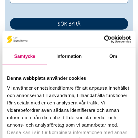
Samtycke
Information
Om
Denna webbplats använder cookies
SBS Ekonomibyrå AB
Vi använder enhetsidentifierare för att anpassa innehållet
och annonserna till användarna, tillhandahålla funktioner
Srf Auktoriserade konsulter
för sociala medier och analysera vår trafik. Vi
Michael Andersson
vidarebefordrar även sådana identifierare och annan
information från din enhet till de sociala medier och
Auktoriserad Redovisningskonsult
Skicka e-post
annons- och analysföretag som vi samarbetar med.
040-10 78 70
Dessa kan i sin tur kombinera informationen med annan