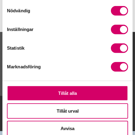
Samtyckesval
Nödvändig
Inställningar
Kalendarium
Statistik
Marknadsföring
Gå till kalendariet
Tillåt alla
Lägg till i kalender
Tillåt urval
Avvisa