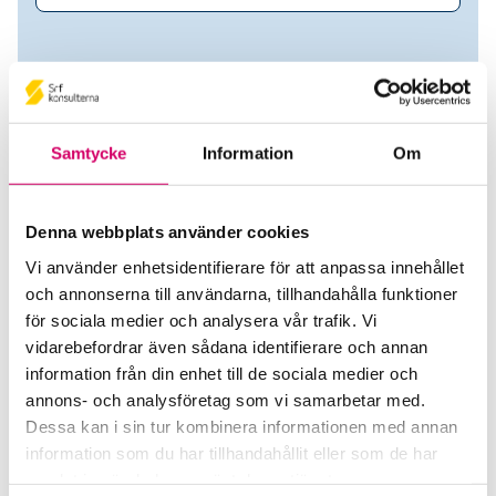
Samtycke
Information
Om
Denna webbplats använder cookies
Vi använder enhetsidentifierare för att anpassa innehållet
och annonserna till användarna, tillhandahålla funktioner
Sefiren Redovisningsbyrå
för sociala medier och analysera vår trafik. Vi
vidarebefordrar även sådana identifierare och annan
Srf Auktoriserade konsulter
information från din enhet till de sociala medier och
Lucia Malmström
annons- och analysföretag som vi samarbetar med.
Auktoriserad Redovisningskonsult
Dessa kan i sin tur kombinera informationen med annan
Skicka e-post
information som du har tillhandahållit eller som de har
Helsingborg
samlat in när du har använt deras tjänster.