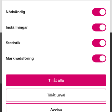
Vislanda
Samtyckesval
Nödvändig
Inställningar
Statistik
Kalendarium
Marknadsföring
Gå till kalendariet
Tillåt alla
Lägg till i kalender
Tillåt urval
Avvisa