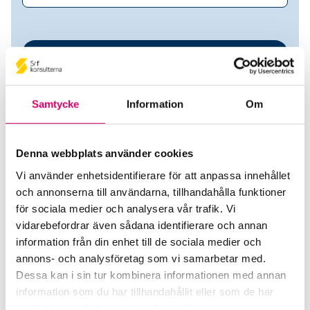
Samtycke
Information
Om
Denna webbplats använder cookies
Vi använder enhetsidentifierare för att anpassa innehållet
Adsidera AB
och annonserna till användarna, tillhandahålla funktioner
för sociala medier och analysera vår trafik. Vi
Srf Auktoriserade konsulter
vidarebefordrar även sådana identifierare och annan
information från din enhet till de sociala medier och
Sofia Lundsten
annons- och analysföretag som vi samarbetar med.
Auktoriserad Redovisningskonsult
Dessa kan i sin tur kombinera informationen med annan
Skicka e-post
information som du har tillhandahållit eller som de har
076-022 44 10
samlat in när du har använt deras tjänster.